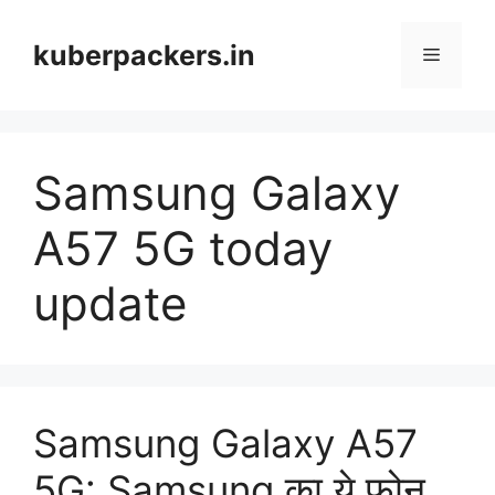
Skip
to
kuberpackers.in
Menu
content
Samsung Galaxy
A57 5G today
update
Samsung Galaxy A57
5G: Samsung का ये फोन